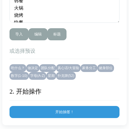
导入
编辑
标题
或选择预设
吃什么？
做决定
团队分配
真心话/大冒险
家务分工
健身部位
数字(1-10)
字母(A-Z)
星期
扑克牌(52)
2. 开始操作
开始抽签！