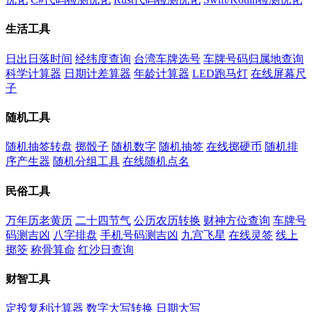
生活工具
日出日落时间
经纬度查询
台湾车牌选号
车牌号码归属地查询
科学计算器
日期计差算器
年龄计算器
LED跑马灯
在线屏幕尺
子
随机工具
随机抽签转盘
掷骰子
随机数字
随机抽签
在线掷硬币
随机排
序产生器
随机分组工具
在线随机点名
民俗工具
万年历老黄历
二十四节气
公历农历转换
财神方位查询
车牌号
码测吉凶
八字排盘
手机号码测吉凶
九宫飞星
在线灵签
线上
掷筊
称骨算命
红沙日查询
财智工具
定投复利计算器
数字大写转换
日期大写