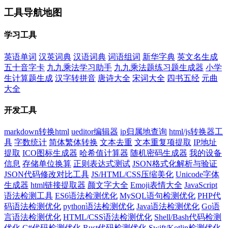
工具导航地图
学习工具
英语单词
汉英词典
汉语词典
词语组词
新华字典
英文名生成
五十音字卡
九九乘法学习助手
九九乘法题练习题生成器
小学
生计算题生成
汉字转拼音
唐诗大全
宋词大全
四书五经
元曲
大全
开发工具
markdown转换html
ueditor编辑器
ip归属地查询
html/js转换器工
具
字数统计
简体繁体转换
文本去重
文本重复项提取
IP地址
提取
ICO图标生成器
哈希值计算器
随机密码生成器
我的设备
信息
存储单位换算
正则表达式测试
JSON格式化解析与验证
JSON代码修改对比工具
JS/HTML/CSS压缩美化
Unicode字体
生成器
html链接提取器
颜文字大全
Emoji表情大全
JavaScript
语法检测工具
ES6语法检测优化
MySQL语句检测优化
PHP代
码语法检测优化
python语法检测优化
Java语法检测优化
Go语
言语法检测优化
HTML/CSS语法检测优化
Shell/Bash代码检测
优化
C#代码检测优化
Rust代码检测优化
Swift/Kotlin检测优化